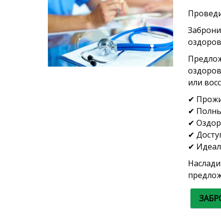
Проведи
Заброни
оздоров
Предлож
оздоров
или вос
✔ Прожи
✔ Полны
✔ Оздор
✔ Досту
✔ Идеал
Наслади
предлож
ЗАБР