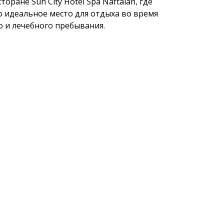
оране Sun City Hotel Spa Naftalan, где
о идеальное место для отдыха во время
 и лечебного пребывания.