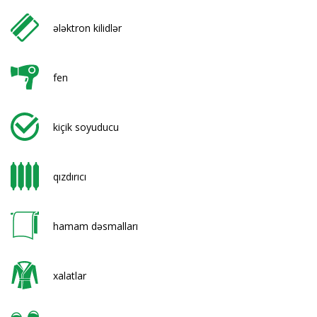
ələktron kilidlər
fen
kiçik soyuducu
qızdırıcı
hamam dəsmalları
xalatlar