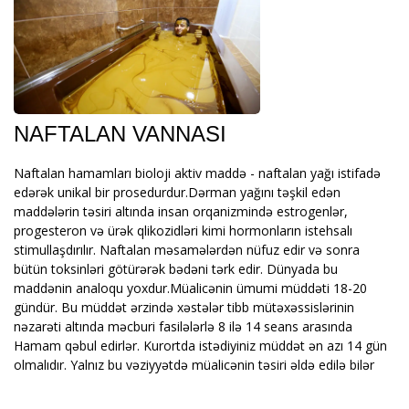
NAFTALAN VANNASI
Naftalan hamamları bioloji aktiv maddə - naftalan yağı istifadə
edərək unikal bir prosedurdur.Dərman yağını təşkil edən
maddələrin təsiri altında insan orqanizmində estrogenlər,
progesteron və ürək qlikozidləri kimi hormonların istehsalı
stimullaşdırılır. Naftalan məsamələrdən nüfuz edir və sonra
bütün toksinləri götürərək bədəni tərk edir. Dünyada bu
maddənin analoqu yoxdur.Müalicənin ümumi müddəti 18-20
gündür. Bu müddət ərzində xəstələr tibb mütəxəssislərinin
nəzarəti altında məcburi fasilələrlə 8 ilə 14 seans arasında
Hamam qəbul edirlər. Kurortda istədiyiniz müddət ən azı 14 gün
olmalıdır. Yalnız bu vəziyyətdə müalicənin təsiri əldə edilə bilər