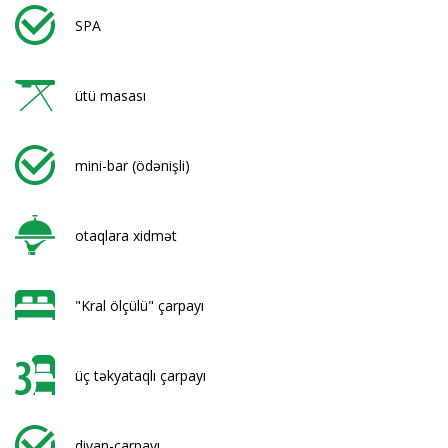
SPA
ütü masası
mini-bar (ödənişli)
otaqlara xidmət
"Kral ölçülü" çarpayı
üç təkyataqlı çarpayı
divan-çarpayı